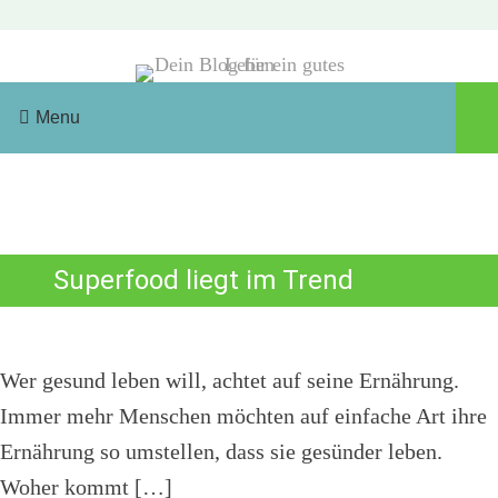
Skip
to
content
Menu
Tag: Goji-Beeren
Ernährung
Super-Foods
Superfood liegt im Trend
Wer gesund leben will, achtet auf seine Ernährung.
Immer mehr Menschen möchten auf einfache Art ihre
Ernährung so umstellen, dass sie gesünder leben.
Woher kommt […]