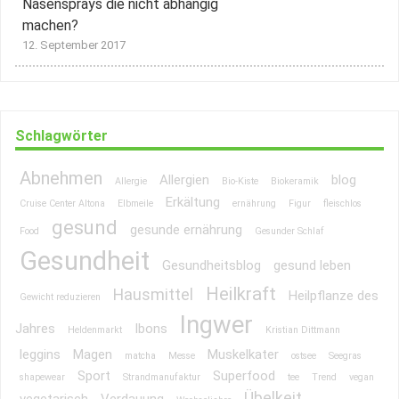
Nasensprays die nicht abhängig
machen?
12. September 2017
Schlagwörter
Abnehmen
Allergien
blog
Allergie
Bio-Kiste
Biokeramik
Erkältung
Cruise Center Altona
Elbmeile
ernährung
Figur
fleischlos
gesund
gesunde ernährung
Food
Gesunder Schlaf
Gesundheit
Gesundheitsblog
gesund leben
Heilkraft
Hausmittel
Heilpflanze des
Gewicht reduzieren
Ingwer
Jahres
Ibons
Heldenmarkt
Kristian Dittmann
leggins
Magen
Muskelkater
matcha
Messe
ostsee
Seegras
Sport
Superfood
shapewear
Strandmanufaktur
tee
Trend
vegan
Übelkeit