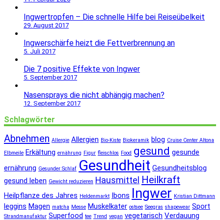
Ingwertropfen – Die schnelle Hilfe bei Reiseübelkeit
29. August 2017
Ingwerschärfe heizt die Fettverbrennung an
5. Juli 2017
Die 7 positive Effekte von Ingwer
5. September 2017
Nasensprays die nicht abhängig machen?
12. September 2017
Schlagwörter
Abnehmen
Allergien
blog
Allergie
Bio-Kiste
Biokeramik
Cruise Center Altona
gesund
Erkältung
gesunde
Elbmeile
ernährung
Figur
fleischlos
Food
Gesundheit
ernährung
Gesundheitsblog
Gesunder Schlaf
Heilkraft
Hausmittel
gesund leben
Gewicht reduzieren
Ingwer
Heilpflanze des Jahres
Ibons
Heldenmarkt
Kristian Dittmann
leggins
Magen
Muskelkater
Sport
matcha
Messe
ostsee
Seegras
shapewear
Superfood
vegetarisch
Verdauung
Strandmanufaktur
tee
Trend
vegan