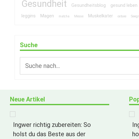
Gesundheit
Gesundheitsblog
gesund leben
leggins
Magen
Muskelkater
matcha
Messe
ostsee
Seeg
Suche
Neue Artikel
Pop
Ingwer richtig zubereiten: So
In
holst du das Beste aus der
ho