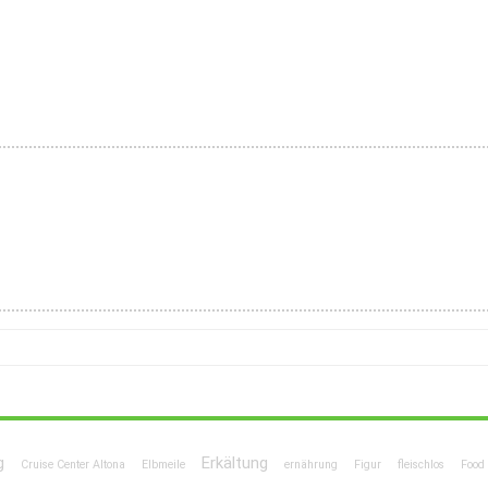
g
Erkältung
Cruise Center Altona
Elbmeile
ernährung
Figur
fleischlos
Food