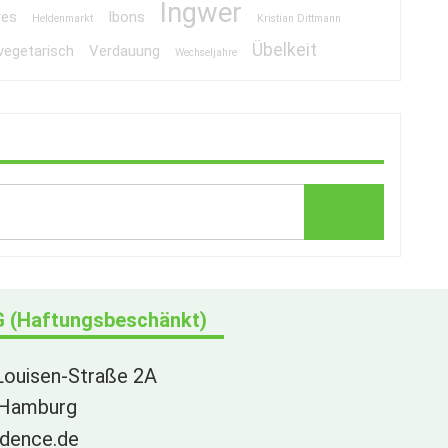
Ingwer
res
Ibons
Heldenmarkt
Kristian Dittmann
Übelkeit
vegetarisch
Verdauung
Wechseljahre
 (Haftungsbeschänkt)
Louisen-Straße 2A
 Hamburg
dence.de