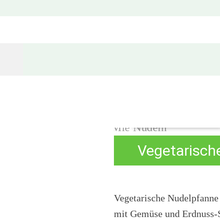
Skip
to
content
Tag: Asiatische Nudeln
Asiatische Nudeln
Vegetarisch
Vegetarische Nudelpfanne
mit Gemüse und Erdnuss-