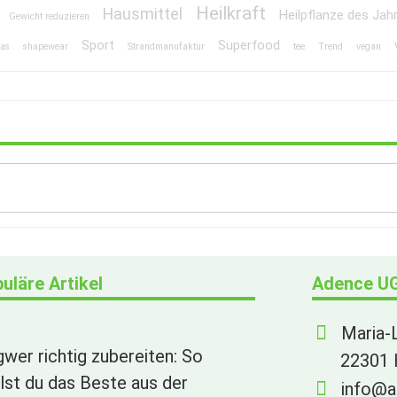
Heilkraft
Hausmittel
Heilpflanze des Jah
Gewicht reduzieren
Sport
Superfood
ras
shapewear
Strandmanufaktur
tee
Trend
vegan
uläre Artikel
Adence UG
Maria-
gwer richtig zubereiten: So
22301
lst du das Beste aus der
info@a